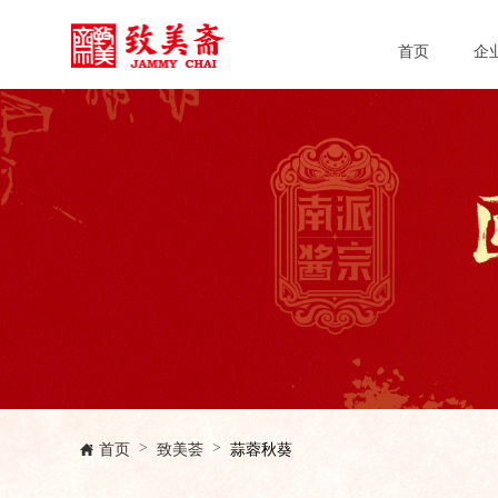
首页
企
首页
致美荟
蒜蓉秋葵
>
>
